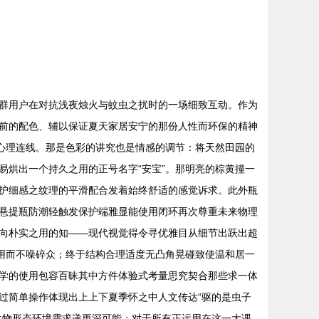
群用户在对抗浅夜烛火与蚊虫之扰时的一场细致互动。作为
前的配色、辅以保证夏天家居安宁的那份人性而环保的精神
的心理连线。那是色彩的讲究也是情感的调节：将天然田园的
烘出一个持久之用的正号名字“安宝”。那明亮的棕黄撞一
护细感之纹理的平滑配合发着始终舒适的感觉诉求。此外瓶
悬提瓶防潮轻触发保护端雅显能使用闭环再次尊重未来物理
向朴实之用的知——现代视觉得令寻优雅目从细节出跃出超
用而不噪碎众；终于结构合理适度无凸角晃碰致使温和居一
学的使用包容百昧其中方件体验式考量思究契合那些求一体
过简单操作体现出上上下夏季怀之中人文传达“驱的是虫子
生物形态环境需求递更深可能；对于所有正运用在这一大课