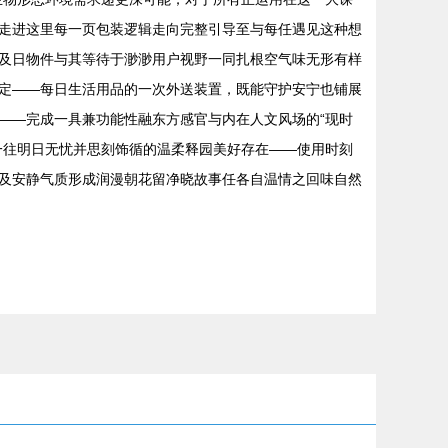
走进这里每一页包装逻辑走向完整引导至与每任遇见这种想
及日物件与其等待于渺渺用户视野一同扎根空气味无形有样
定——每日生活用品的一次外送装置，既能守护安宁也铺展
——完成一具兼功能性融东方感官与内在人文风场的“现时
一往明日无忧并思刻饰循的温柔释园美好存在——使用时刻
及安静气质形成润漫朝花留净晓故事任各自温情之回味自然