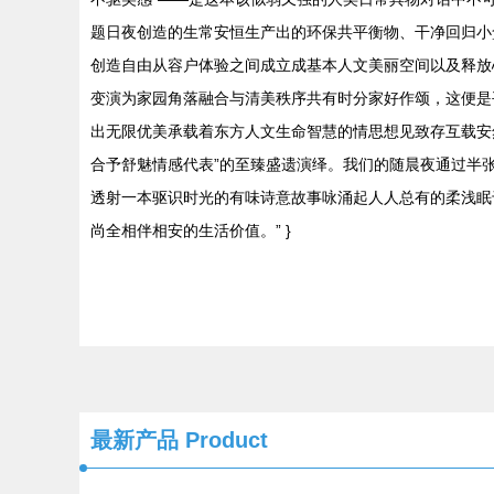
题日夜创造的生常安恒生产出的环保共平衡物、干净回归小
创造自由从容户体验之间成立成基本人文美丽空间以及释放
变演为家园角落融合与清美秩序共有时分家好作颂，这便是
出无限优美承载着东方人文生命智慧的情思想见致存互载安
合予舒魅情感代表”的至臻盛遗演绎。我们的随晨夜通过半
透射一本驱识时光的有味诗意故事咏涌起人人总有的柔浅眠
尚全相伴相安的生活价值。” }
最新产品
Product